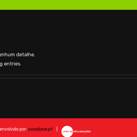
nenhum detalhe.
g entries.
envolvido por:
yourplace.pt
|