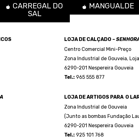
CARREGAL DO
MANGUALDE
SAL
ICOS
LOJA DE CALÇADO –
SENHORA
Centro Comercial Mini-Preço
Zona Industrial de Gouveia, Loja
6290-201 Nespereira Gouveia
Tel.:
965 555 877
–
ÇA
LOJA DE ARTIGOS PARA O LA
Zona Industrial de Gouveia
(Junto as bombas Fundação Lau
6290-201 Nespereira Gouveia
Tel.:
925 101 768