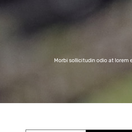
Skip
to
content
Morbi sollicitudin odio at lorem 