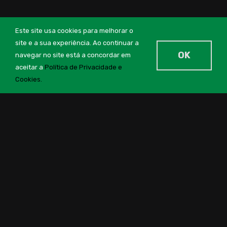
Este site usa cookies para melhorar o
site e a sua experiência. Ao continuar a
OK
navegar no site está a concordar em
aceitar a
Política de Privacidade e
Cookies.
Brand New Clothing
Style
THE CONCEPT
Morbi ultrices nec nunc sit amet varius. Nulla